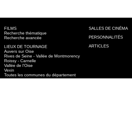
FILMS
SALLES DE CINÉMA
Recherche thématique
PERSONNALITÉS
Recherche avancée
ARTICLES
LIEUX DE TOURNAGE
Auvers sur Oise
Rives de Seine - Vallée de Montmorency
Roissy - Carnelle
Vallée de l'Oise
Vexin
Toutes les communes du département
TOURISME
Auvers sur Oise
Rives de Seine - Vallée de Montmorency
Roissy - Carnelle
Vallée de l'Oise
Vexin
CONTACT