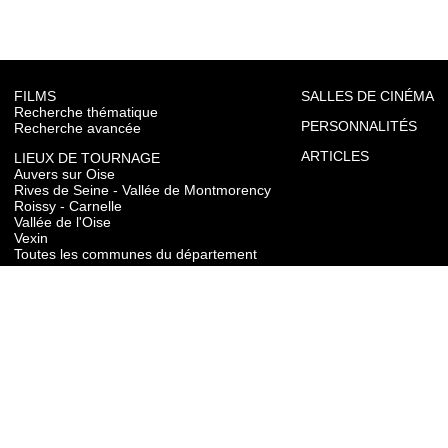
FILMS
SALLES DE CINÉMA
Recherche thématique
PERSONNALITÉS
Recherche avancée
ARTICLES
LIEUX DE TOURNAGE
Auvers sur Oise
Rives de Seine - Vallée de Montmorency
Roissy - Carnelle
Vallée de l'Oise
Vexin
Toutes les communes du département
TOURISME
Auvers sur Oise
Rives de Seine - Vallée de Montmorency
Roissy - Carnelle
Vallée de l'Oise
Vexin
CONTACT