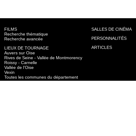
FILMS
SALLES DE CINÉMA
Recherche thématique
PERSONNALITÉS
Recherche avancée
ARTICLES
LIEUX DE TOURNAGE
Auvers sur Oise
Rives de Seine - Vallée de Montmorency
Roissy - Carnelle
Vallée de l'Oise
Vexin
Toutes les communes du département
TOURISME
Auvers sur Oise
Rives de Seine - Vallée de Montmorency
Roissy - Carnelle
Vallée de l'Oise
Vexin
CONTACT