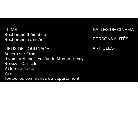
FILMS
SALLES DE CINÉMA
Recherche thématique
PERSONNALITÉS
Recherche avancée
ARTICLES
LIEUX DE TOURNAGE
Auvers sur Oise
Rives de Seine - Vallée de Montmorency
Roissy - Carnelle
Vallée de l'Oise
Vexin
Toutes les communes du département
TOURISME
Auvers sur Oise
Rives de Seine - Vallée de Montmorency
Roissy - Carnelle
Vallée de l'Oise
Vexin
CONTACT