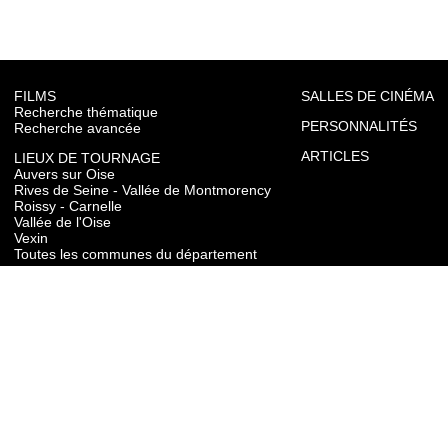
FILMS
SALLES DE CINÉMA
Recherche thématique
PERSONNALITÉS
Recherche avancée
ARTICLES
LIEUX DE TOURNAGE
Auvers sur Oise
Rives de Seine - Vallée de Montmorency
Roissy - Carnelle
Vallée de l'Oise
Vexin
Toutes les communes du département
TOURISME
Auvers sur Oise
Rives de Seine - Vallée de Montmorency
Roissy - Carnelle
Vallée de l'Oise
Vexin
CONTACT