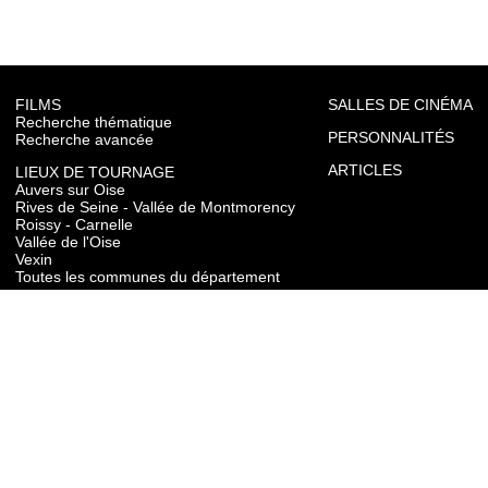
FILMS
SALLES DE CINÉMA
Recherche thématique
PERSONNALITÉS
Recherche avancée
ARTICLES
LIEUX DE TOURNAGE
Auvers sur Oise
Rives de Seine - Vallée de Montmorency
Roissy - Carnelle
Vallée de l'Oise
Vexin
Toutes les communes du département
TOURISME
Auvers sur Oise
Rives de Seine - Vallée de Montmorency
Roissy - Carnelle
Vallée de l'Oise
Vexin
CONTACT