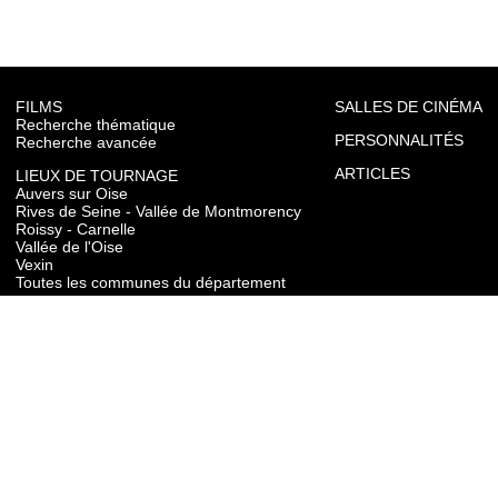
FILMS
SALLES DE CINÉMA
Recherche thématique
PERSONNALITÉS
Recherche avancée
ARTICLES
LIEUX DE TOURNAGE
Auvers sur Oise
Rives de Seine - Vallée de Montmorency
Roissy - Carnelle
Vallée de l'Oise
Vexin
Toutes les communes du département
TOURISME
Auvers sur Oise
Rives de Seine - Vallée de Montmorency
Roissy - Carnelle
Vallée de l'Oise
Vexin
CONTACT