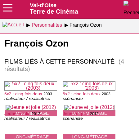
Val-d'Oise
Terre de Cinéma
Personnalités
François Ozon
François Ozon
FILMS LIÉS À CETTE PERSONNALITÉ
(4
résultats)
5x2 : cinq fois deux
5x2 : cinq fois deux
2003
2003
réalisateur / réalisatrice
scénariste
LONG-MÉTRAGE
LONG-MÉTRAGE
Jeune et jolie
Jeune et jolie
2012
2012
réalisateur / réalisatrice
scénariste
LONG-MÉTRAGE
LONG-MÉTRAGE