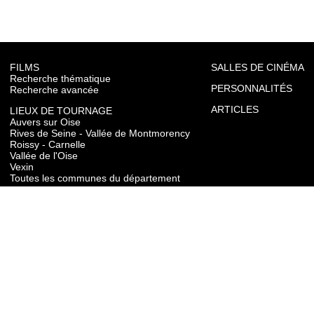
FILMS
SALLES DE CINÉMA
Recherche thématique
PERSONNALITÉS
Recherche avancée
ARTICLES
LIEUX DE TOURNAGE
Auvers sur Oise
Rives de Seine - Vallée de Montmorency
Roissy - Carnelle
Vallée de l'Oise
Vexin
Toutes les communes du département
TOURISME
Auvers sur Oise
Rives de Seine - Vallée de Montmorency
Roissy - Carnelle
Vallée de l'Oise
Vexin
CONTACT