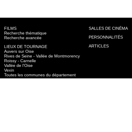
FILMS
SALLES DE CINÉMA
Recherche thématique
PERSONNALITÉS
Recherche avancée
ARTICLES
LIEUX DE TOURNAGE
Auvers sur Oise
Rives de Seine - Vallée de Montmorency
Roissy - Carnelle
Vallée de l'Oise
Vexin
Toutes les communes du département
TOURISME
Auvers sur Oise
Rives de Seine - Vallée de Montmorency
Roissy - Carnelle
Vallée de l'Oise
Vexin
CONTACT