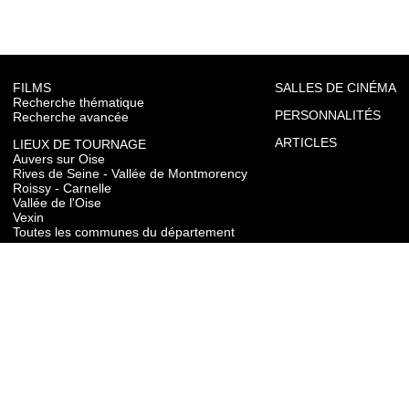
FILMS
SALLES DE CINÉMA
Recherche thématique
PERSONNALITÉS
Recherche avancée
ARTICLES
LIEUX DE TOURNAGE
Auvers sur Oise
Rives de Seine - Vallée de Montmorency
Roissy - Carnelle
Vallée de l'Oise
Vexin
Toutes les communes du département
TOURISME
Auvers sur Oise
Rives de Seine - Vallée de Montmorency
Roissy - Carnelle
Vallée de l'Oise
Vexin
CONTACT