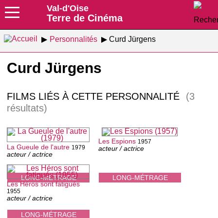
Val-d'Oise
Terre de Cinéma
Personnalités
Curd Jürgens
Curd Jürgens
FILMS LIÉS À CETTE PERSONNALITÉ
(3
résultats)
Les Espions
1957
La Gueule de l'autre
1979
acteur / actrice
acteur / actrice
LONG-MÉTRAGE
LONG-MÉTRAGE
Les Héros sont fatigués
1955
acteur / actrice
LONG-MÉTRAGE