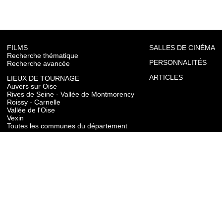
FILMS
SALLES DE CINÉMA
Recherche thématique
PERSONNALITÉS
Recherche avancée
ARTICLES
LIEUX DE TOURNAGE
Auvers sur Oise
Rives de Seine - Vallée de Montmorency
Roissy - Carnelle
Vallée de l'Oise
Vexin
Toutes les communes du département
TOURISME
Auvers sur Oise
Rives de Seine - Vallée de Montmorency
Roissy - Carnelle
Vallée de l'Oise
Vexin
CONTACT