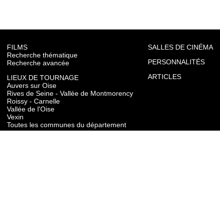
FILMS
SALLES DE CINÉMA
Recherche thématique
PERSONNALITÉS
Recherche avancée
ARTICLES
LIEUX DE TOURNAGE
Auvers sur Oise
Rives de Seine - Vallée de Montmorency
Roissy - Carnelle
Vallée de l'Oise
Vexin
Toutes les communes du département
TOURISME
Auvers sur Oise
Rives de Seine - Vallée de Montmorency
Roissy - Carnelle
Vallée de l'Oise
Vexin
CONTACT