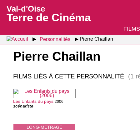
Val-d'Oise
Terre de Cinéma
FILMS
Personnalités
Pierre Chaillan
Pierre Chaillan
FILMS LIÉS À CETTE PERSONNALITÉ
(1 r
Les Enfants du pays
2006
scénariste
LONG-MÉTRAGE