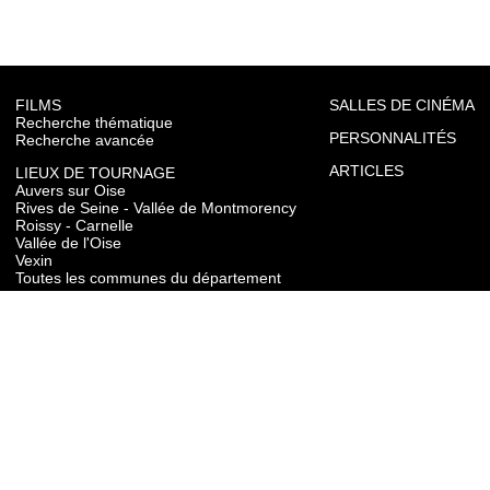
FILMS
SALLES DE CINÉMA
Recherche thématique
PERSONNALITÉS
Recherche avancée
ARTICLES
LIEUX DE TOURNAGE
Auvers sur Oise
Rives de Seine - Vallée de Montmorency
Roissy - Carnelle
Vallée de l'Oise
Vexin
Toutes les communes du département
TOURISME
Auvers sur Oise
Rives de Seine - Vallée de Montmorency
Roissy - Carnelle
Vallée de l'Oise
Vexin
CONTACT