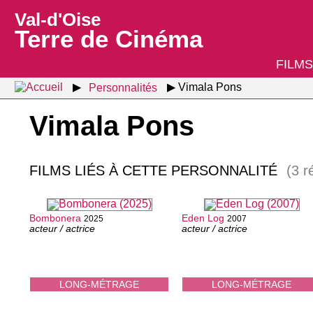
Val-d'Oise
Terre de Cinéma
FILMS
Personnalités
Vimala Pons
Vimala Pons
FILMS LIÉS À CETTE PERSONNALITÉ
(3 r
Bombonera
Eden Log
2025
2007
acteur / actrice
acteur / actrice
LONG-MÉTRAGE
LONG-MÉTRAGE