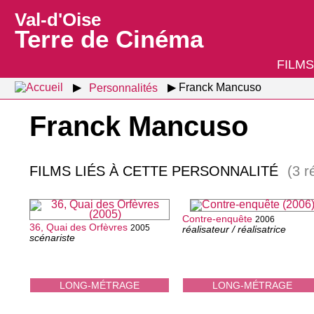
Val-d'Oise
Terre de Cinéma
FILMS
Personnalités
Franck Mancuso
Franck Mancuso
FILMS LIÉS À CETTE PERSONNALITÉ
(3 r
Contre-enquête
2006
36, Quai des Orfèvres
2005
réalisateur / réalisatrice
scénariste
LONG-MÉTRAGE
LONG-MÉTRAGE