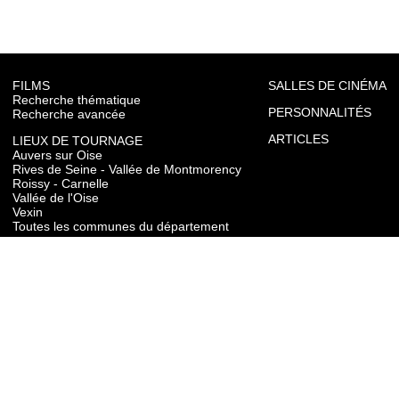
FILMS
SALLES DE CINÉMA
Recherche thématique
PERSONNALITÉS
Recherche avancée
ARTICLES
LIEUX DE TOURNAGE
Auvers sur Oise
Rives de Seine - Vallée de Montmorency
Roissy - Carnelle
Vallée de l'Oise
Vexin
Toutes les communes du département
TOURISME
Auvers sur Oise
Rives de Seine - Vallée de Montmorency
Roissy - Carnelle
Vallée de l'Oise
Vexin
CONTACT