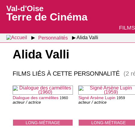
Val-d'Oise
Terre de Cinéma
FILMS
Personnalités
Alida Valli
Alida Valli
FILMS LIÉS À CETTE PERSONNALITÉ
(2 r
Dialogue des carmélites
Signé Arsène Lupin
1960
1959
acteur / actrice
acteur / actrice
LONG-MÉTRAGE
LONG-MÉTRAGE