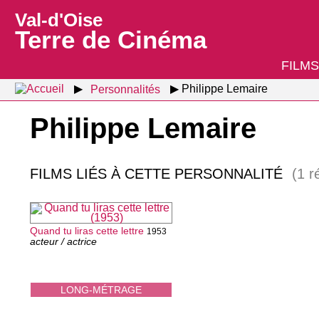
Val-d'Oise
Terre de Cinéma
FILMS
Personnalités
Philippe Lemaire
Philippe Lemaire
FILMS LIÉS À CETTE PERSONNALITÉ
(1 r
Quand tu liras cette lettre
1953
acteur / actrice
LONG-MÉTRAGE