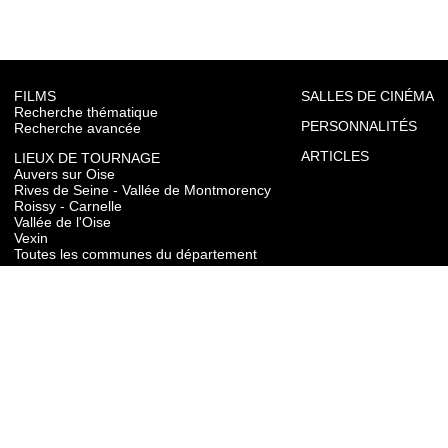
FILMS
SALLES DE CINÉMA
Recherche thématique
PERSONNALITÉS
Recherche avancée
ARTICLES
LIEUX DE TOURNAGE
Auvers sur Oise
Rives de Seine - Vallée de Montmorency
Roissy - Carnelle
Vallée de l'Oise
Vexin
Toutes les communes du département
TOURISME
Auvers sur Oise
Rives de Seine - Vallée de Montmorency
Roissy - Carnelle
Vallée de l'Oise
Vexin
CONTACT