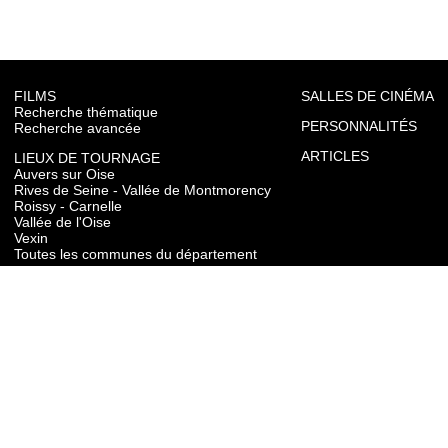
FILMS
SALLES DE CINÉMA
Recherche thématique
PERSONNALITÉS
Recherche avancée
ARTICLES
LIEUX DE TOURNAGE
Auvers sur Oise
Rives de Seine - Vallée de Montmorency
Roissy - Carnelle
Vallée de l'Oise
Vexin
Toutes les communes du département
TOURISME
Auvers sur Oise
Rives de Seine - Vallée de Montmorency
Roissy - Carnelle
Vallée de l'Oise
Vexin
CONTACT