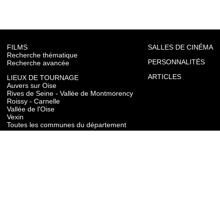
FILMS
SALLES DE CINÉMA
Recherche thématique
PERSONNALITÉS
Recherche avancée
ARTICLES
LIEUX DE TOURNAGE
Auvers sur Oise
Rives de Seine - Vallée de Montmorency
Roissy - Carnelle
Vallée de l'Oise
Vexin
Toutes les communes du département
TOURISME
Auvers sur Oise
Rives de Seine - Vallée de Montmorency
Roissy - Carnelle
Vallée de l'Oise
Vexin
CONTACT