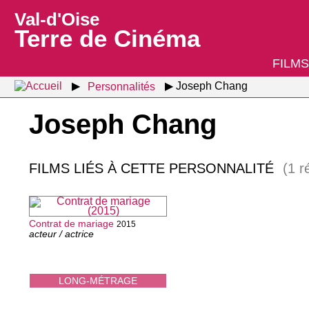
Val-d'Oise
Terre de Cinéma
FILMS
Personnalités
Joseph Chang
Joseph Chang
FILMS LIÉS À CETTE PERSONNALITÉ
(1 r
Contrat de mariage
2015
acteur / actrice
LONG-MÉTRAGE