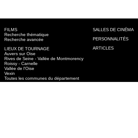
FILMS
SALLES DE CINÉMA
Recherche thématique
PERSONNALITÉS
Recherche avancée
ARTICLES
LIEUX DE TOURNAGE
Auvers sur Oise
Rives de Seine - Vallée de Montmorency
Roissy - Carnelle
Vallée de l'Oise
Vexin
Toutes les communes du département
TOURISME
Auvers sur Oise
Rives de Seine - Vallée de Montmorency
Roissy - Carnelle
Vallée de l'Oise
Vexin
CONTACT