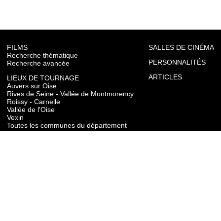
FILMS
SALLES DE CINÉMA
Recherche thématique
PERSONNALITÉS
Recherche avancée
ARTICLES
LIEUX DE TOURNAGE
Auvers sur Oise
Rives de Seine - Vallée de Montmorency
Roissy - Carnelle
Vallée de l'Oise
Vexin
Toutes les communes du département
TOURISME
Auvers sur Oise
Rives de Seine - Vallée de Montmorency
Roissy - Carnelle
Vallée de l'Oise
Vexin
CONTACT