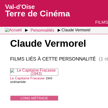
Val-d'Oise
Terre de Cinéma
FILMS
Personnalités
Claude Vermorel
Claude Vermorel
FILMS LIÉS À CETTE PERSONNALITÉ
(1 r
Le Capitaine Fracasse
1943
scénariste
LONG-MÉTRAGE