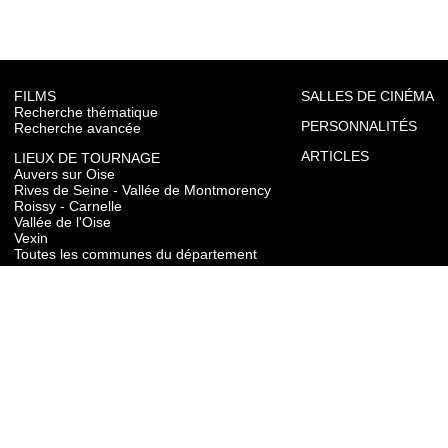
FILMS
SALLES DE CINÉMA
Recherche thématique
PERSONNALITÉS
Recherche avancée
ARTICLES
LIEUX DE TOURNAGE
Auvers sur Oise
Rives de Seine - Vallée de Montmorency
Roissy - Carnelle
Vallée de l'Oise
Vexin
Toutes les communes du département
TOURISME
Auvers sur Oise
Rives de Seine - Vallée de Montmorency
Roissy - Carnelle
Vallée de l'Oise
Vexin
CONTACT