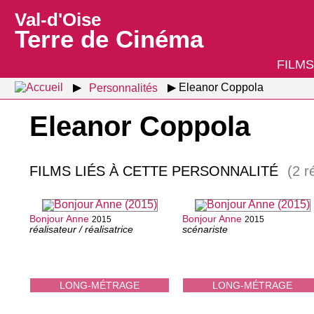
Val-d'Oise
Terre de Cinéma
FILMS
Personnalités
Eleanor Coppola
Eleanor Coppola
FILMS LIÉS À CETTE PERSONNALITÉ
(2 r
Bonjour Anne
Bonjour Anne
2015
2015
réalisateur / réalisatrice
scénariste
LONG-MÉTRAGE
LONG-MÉTRAGE