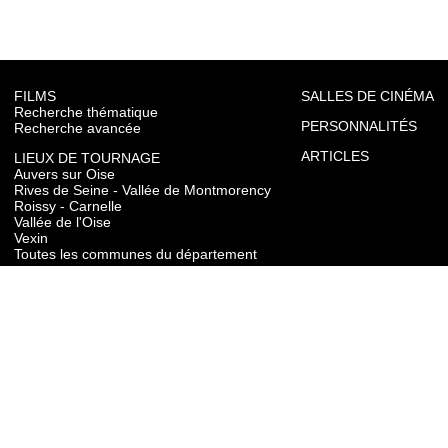
FILMS
SALLES DE CINÉMA
Recherche thématique
PERSONNALITÉS
Recherche avancée
ARTICLES
LIEUX DE TOURNAGE
Auvers sur Oise
Rives de Seine - Vallée de Montmorency
Roissy - Carnelle
Vallée de l'Oise
Vexin
Toutes les communes du département
TOURISME
Auvers sur Oise
Rives de Seine - Vallée de Montmorency
Roissy - Carnelle
Vallée de l'Oise
Vexin
CONTACT