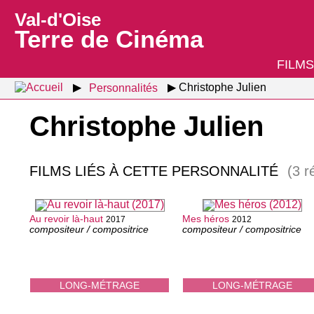
Val-d'Oise
Terre de Cinéma
FILMS
Personnalités
Christophe Julien
Christophe Julien
FILMS LIÉS À CETTE PERSONNALITÉ
(3 r
Au revoir là-haut
Mes héros
2017
2012
compositeur / compositrice
compositeur / compositrice
LONG-MÉTRAGE
LONG-MÉTRAGE