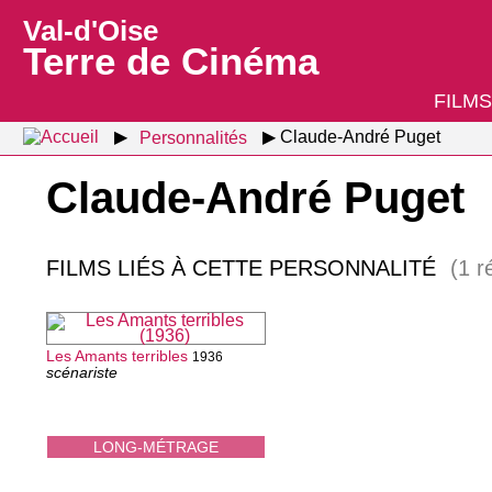
Val-d'Oise
Terre de Cinéma
FILMS
Personnalités
Claude-André Puget
Claude-André Puget
FILMS LIÉS À CETTE PERSONNALITÉ
(1 r
Les Amants terribles
1936
scénariste
LONG-MÉTRAGE