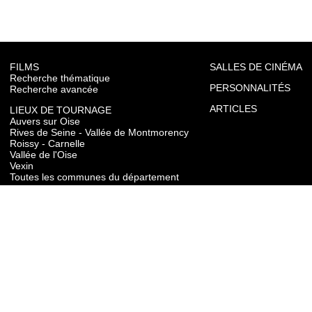
FILMS
SALLES DE CINÉMA
Recherche thématique
PERSONNALITÉS
Recherche avancée
ARTICLES
LIEUX DE TOURNAGE
Auvers sur Oise
Rives de Seine - Vallée de Montmorency
Roissy - Carnelle
Vallée de l'Oise
Vexin
Toutes les communes du département
TOURISME
Auvers sur Oise
Rives de Seine - Vallée de Montmorency
Roissy - Carnelle
Vallée de l'Oise
Vexin
CONTACT