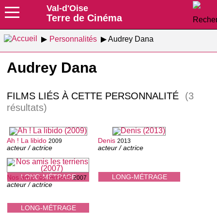
Val-d'Oise
Terre de Cinéma
Personnalités
Audrey Dana
Audrey Dana
FILMS LIÉS À CETTE PERSONNALITÉ
(3
résultats)
Ah ! La libido
Denis
2009
2013
acteur / actrice
acteur / actrice
LONG-MÉTRAGE
LONG-MÉTRAGE
Nos amis les terriens
2007
acteur / actrice
LONG-MÉTRAGE