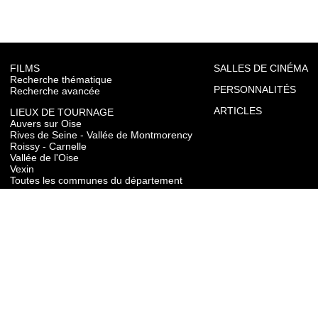
FILMS
SALLES DE CINÉMA
Recherche thématique
PERSONNALITÉS
Recherche avancée
ARTICLES
LIEUX DE TOURNAGE
Auvers sur Oise
Rives de Seine - Vallée de Montmorency
Roissy - Carnelle
Vallée de l'Oise
Vexin
Toutes les communes du département
TOURISME
Auvers sur Oise
Rives de Seine - Vallée de Montmorency
Roissy - Carnelle
Vallée de l'Oise
Vexin
CONTACT