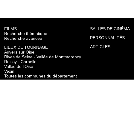
FILMS
SALLES DE CINÉMA
Recherche thématique
PERSONNALITÉS
Recherche avancée
ARTICLES
LIEUX DE TOURNAGE
Auvers sur Oise
Rives de Seine - Vallée de Montmorency
Roissy - Carnelle
Vallée de l'Oise
Vexin
Toutes les communes du département
TOURISME
Auvers sur Oise
Rives de Seine - Vallée de Montmorency
Roissy - Carnelle
Vallée de l'Oise
Vexin
CONTACT