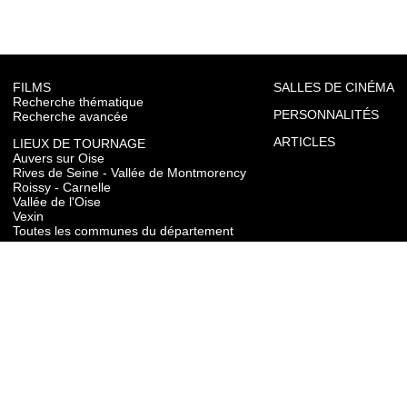
FILMS
SALLES DE CINÉMA
Recherche thématique
PERSONNALITÉS
Recherche avancée
ARTICLES
LIEUX DE TOURNAGE
Auvers sur Oise
Rives de Seine - Vallée de Montmorency
Roissy - Carnelle
Vallée de l'Oise
Vexin
Toutes les communes du département
TOURISME
Auvers sur Oise
Rives de Seine - Vallée de Montmorency
Roissy - Carnelle
Vallée de l'Oise
Vexin
CONTACT