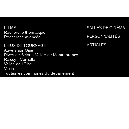
FILMS
SALLES DE CINÉMA
Recherche thématique
PERSONNALITÉS
Recherche avancée
ARTICLES
LIEUX DE TOURNAGE
Auvers sur Oise
Rives de Seine - Vallée de Montmorency
Roissy - Carnelle
Vallée de l'Oise
Vexin
Toutes les communes du département
TOURISME
Auvers sur Oise
Rives de Seine - Vallée de Montmorency
Roissy - Carnelle
Vallée de l'Oise
Vexin
CONTACT