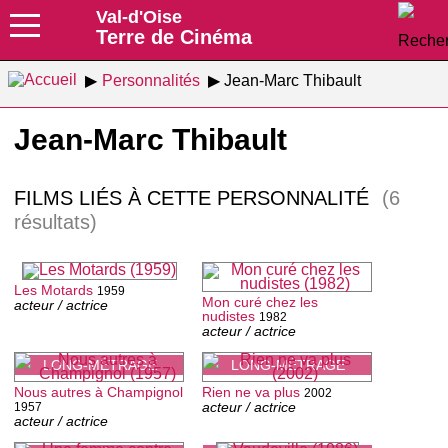
Val-d'Oise
Terre de Cinéma
Personnalités
Jean-Marc Thibault
Jean-Marc Thibault
FILMS LIÉS À CETTE PERSONNALITÉ
(6
résultats)
Les Motards
1959
Mon curé chez les
acteur / actrice
nudistes
1982
acteur / actrice
LONG-MÉTRAGE
LONG-MÉTRAGE
Nous autres à Champignol
Rien ne va plus
2002
acteur / actrice
1957
acteur / actrice