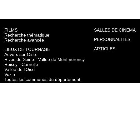
FILMS
SALLES DE CINÉMA
Recherche thématique
PERSONNALITÉS
Recherche avancée
ARTICLES
LIEUX DE TOURNAGE
Auvers sur Oise
Rives de Seine - Vallée de Montmorency
Roissy - Carnelle
Vallée de l'Oise
Vexin
Toutes les communes du département
TOURISME
Auvers sur Oise
Rives de Seine - Vallée de Montmorency
Roissy - Carnelle
Vallée de l'Oise
Vexin
CONTACT