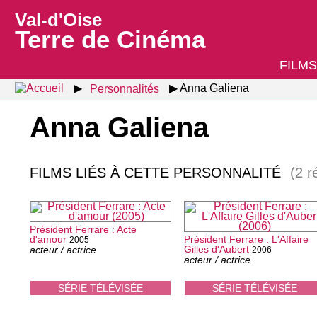
Val-d'Oise
Terre de Cinéma
FILMS
Personnalités
Anna Galiena
Anna Galiena
FILMS LIÉS À CETTE PERSONNALITÉ
(2 r
Président Ferrare : Acte
d'amour
Président Ferrare : L'Affaire
2005
Gilles d'Aubert
acteur / actrice
2006
acteur / actrice
SÉRIE TÉLÉVISÉE
SÉRIE TÉLÉVISÉE