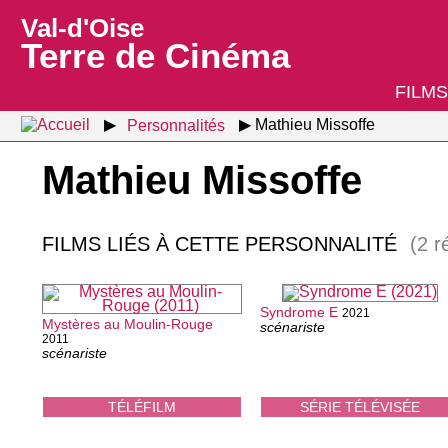
Val-d'Oise
Terre de Cinéma
FILMS
Personnalités
Mathieu Missoffe
Mathieu Missoffe
FILMS LIÉS À CETTE PERSONNALITÉ
(2 r
Syndrome E
2021
Mystères au Moulin-Rouge
scénariste
2011
scénariste
TÉLÉFILM
SÉRIE TÉLÉVISÉE