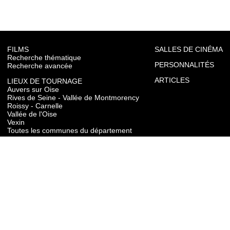
FILMS
SALLES DE CINÉMA
Recherche thématique
PERSONNALITÉS
Recherche avancée
ARTICLES
LIEUX DE TOURNAGE
Auvers sur Oise
Rives de Seine - Vallée de Montmorency
Roissy - Carnelle
Vallée de l'Oise
Vexin
Toutes les communes du département
TOURISME
Auvers sur Oise
Rives de Seine - Vallée de Montmorency
Roissy - Carnelle
Vallée de l'Oise
Vexin
CONTACT