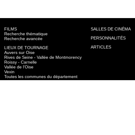
FILMS
SALLES DE CINÉMA
Recherche thématique
PERSONNALITÉS
Recherche avancée
ARTICLES
LIEUX DE TOURNAGE
Auvers sur Oise
Rives de Seine - Vallée de Montmorency
Roissy - Carnelle
Vallée de l'Oise
Vexin
Toutes les communes du département
TOURISME
Auvers sur Oise
Rives de Seine - Vallée de Montmorency
Roissy - Carnelle
Vallée de l'Oise
Vexin
CONTACT