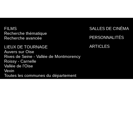
FILMS
SALLES DE CINÉMA
Recherche thématique
PERSONNALITÉS
Recherche avancée
ARTICLES
LIEUX DE TOURNAGE
Auvers sur Oise
Rives de Seine - Vallée de Montmorency
Roissy - Carnelle
Vallée de l'Oise
Vexin
Toutes les communes du département
TOURISME
Auvers sur Oise
Rives de Seine - Vallée de Montmorency
Roissy - Carnelle
Vallée de l'Oise
Vexin
CONTACT