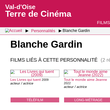
Val-d'Oise
Terre de Cinéma
FILMS
Personnalités
Blanche Gardin
Blanche Gardin
FILMS LIÉS À CETTE PERSONNALITÉ
(2 r
Les Livres qui tuent
Tout le monde aime Jeanne
2009
acteur / actrice
2022
acteur / actrice
TÉLÉFILM
LONG-MÉTRAGE