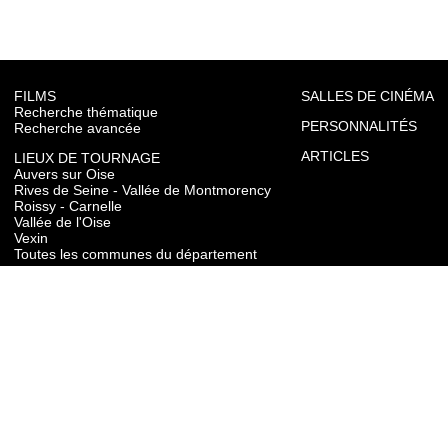
FILMS
SALLES DE CINÉMA
Recherche thématique
PERSONNALITÉS
Recherche avancée
ARTICLES
LIEUX DE TOURNAGE
Auvers sur Oise
Rives de Seine - Vallée de Montmorency
Roissy - Carnelle
Vallée de l'Oise
Vexin
Toutes les communes du département
TOURISME
Auvers sur Oise
Rives de Seine - Vallée de Montmorency
Roissy - Carnelle
Vallée de l'Oise
Vexin
CONTACT