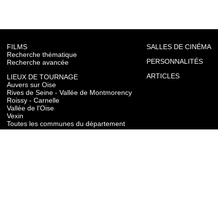
FILMS
SALLES DE CINÉMA
Recherche thématique
PERSONNALITÉS
Recherche avancée
ARTICLES
LIEUX DE TOURNAGE
Auvers sur Oise
Rives de Seine - Vallée de Montmorency
Roissy - Carnelle
Vallée de l'Oise
Vexin
Toutes les communes du département
TOURISME
Auvers sur Oise
Rives de Seine - Vallée de Montmorency
Roissy - Carnelle
Vallée de l'Oise
Vexin
CONTACT