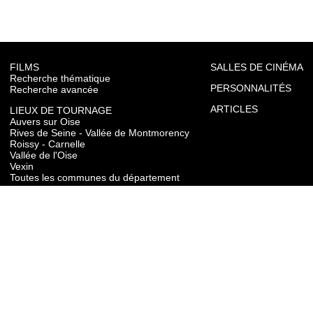
FILMS
SALLES DE CINÉMA
Recherche thématique
PERSONNALITÉS
Recherche avancée
ARTICLES
LIEUX DE TOURNAGE
Auvers sur Oise
Rives de Seine - Vallée de Montmorency
Roissy - Carnelle
Vallée de l'Oise
Vexin
Toutes les communes du département
TOURISME
Auvers sur Oise
Rives de Seine - Vallée de Montmorency
Roissy - Carnelle
Vallée de l'Oise
Vexin
CONTACT