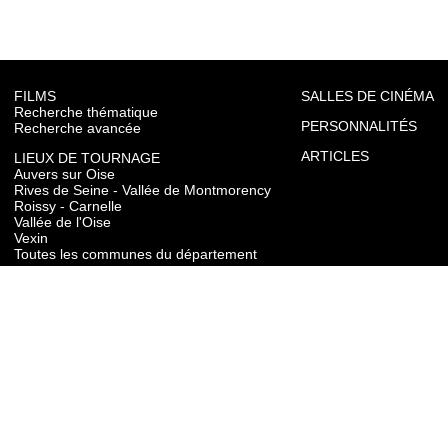
FILMS
SALLES DE CINÉMA
Recherche thématique
PERSONNALITÉS
Recherche avancée
ARTICLES
LIEUX DE TOURNAGE
Auvers sur Oise
Rives de Seine - Vallée de Montmorency
Roissy - Carnelle
Vallée de l'Oise
Vexin
Toutes les communes du département
TOURISME
Auvers sur Oise
Rives de Seine - Vallée de Montmorency
Roissy - Carnelle
Vallée de l'Oise
Vexin
CONTACT