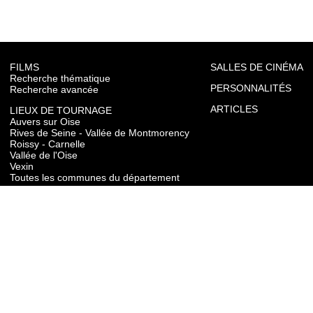
FILMS
SALLES DE CINÉMA
Recherche thématique
PERSONNALITÉS
Recherche avancée
ARTICLES
LIEUX DE TOURNAGE
Auvers sur Oise
Rives de Seine - Vallée de Montmorency
Roissy - Carnelle
Vallée de l'Oise
Vexin
Toutes les communes du département
TOURISME
Auvers sur Oise
Rives de Seine - Vallée de Montmorency
Roissy - Carnelle
Vallée de l'Oise
Vexin
CONTACT