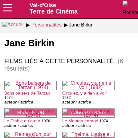
Val-d'Oise
Terre de Cinéma
Personnalités
Jane Birkin
Jane Birkin
FILMS LIÉS À CETTE PERSONNALITÉ
(6
résultats)
Bons baisers de Tarzan
Circulez, y a rien à voir
1974
1982
acteur / actrice
acteur / actrice
FEUILLETON
LONG-MÉTRAGE
Le Diable au cœur
Le Mouton enragé
1976
1974
acteur / actrice
acteur / actrice