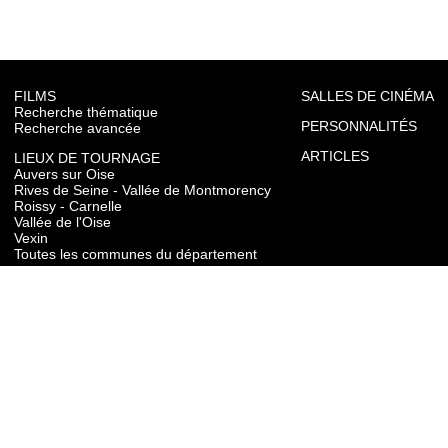
FILMS
SALLES DE CINÉMA
Recherche thématique
PERSONNALITÉS
Recherche avancée
ARTICLES
LIEUX DE TOURNAGE
Auvers sur Oise
Rives de Seine - Vallée de Montmorency
Roissy - Carnelle
Vallée de l'Oise
Vexin
Toutes les communes du département
TOURISME
Auvers sur Oise
Rives de Seine - Vallée de Montmorency
Roissy - Carnelle
Vallée de l'Oise
Vexin
CONTACT