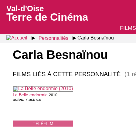
Val-d'Oise
Terre de Cinéma
FILMS
Personnalités
Carla Besnaïnou
Carla Besnaïnou
FILMS LIÉS À CETTE PERSONNALITÉ
(1 r
La Belle endormie
2010
acteur / actrice
TÉLÉFILM